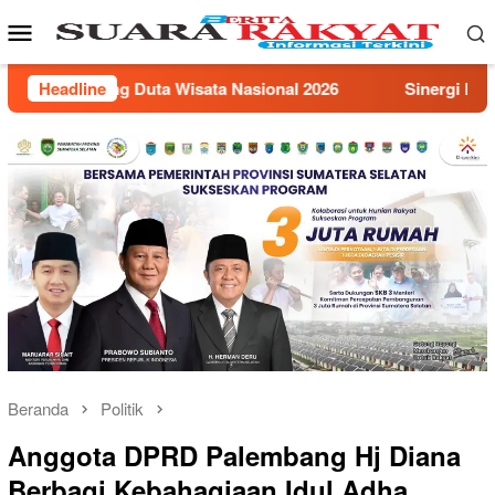
Loncat
Menu
ke
Mobile
konten
sional 2026
Headline
Sinergi Pusat dan Daerah, Pemprov Sumsel 
Beranda
Politik
Anggota DPRD Palembang Hj Diana
Berbagi Kebahagiaan Idul Adha