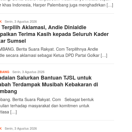
er khas Indonesia, Harper Palembang juga menghadirkan […]
berita-
Senin, 3 Agustus 2026
K
 Terpilih Aklamasi, Andie Dinialdie
suararakyat
aikan Terima Kasih kepada Seluruh Kader
kar Sumsel
BANG. Berita Suara Rakyat. Com Terpilihnya Andie
ldie secara aklamasi sebagai Ketua DPD Partai Golkar […]
berita-
Senin, 3 Agustus 2026
MBANG
daian Salurkan Bantuan TJSL untuk
suararakyat
abah Terdampak Musibah Kebakaran di
embang
bang. Berita Suara Rakyat. Com Sebagai bentuk
ulian terhadap masyarakat dan komitmen untuk
tiasa […]
berita-
Senin, 3 Agustus 2026
K