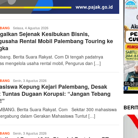
berita-
Selasa, 4 Agustus 2026
MBANG
galkan Sejenak Kesibukan Bisnis,
suararakyat
usaha Rental Mobil Palembang Touring ke
gka
bang. Berita Suara Rakyat. Com Di tengah padatnya
itas mengelola usaha rental mobil, Pengurus dan […]
berita-
Senin, 3 Agustus 2026
MBANG
asiswa Kepung Kejari Palembang, Desak
suararakyat
 Tuntas Dugaan Korupsi: “Jangan Tebang
!”
BERI
BANG. Berita Suara Rakyat. Com Sekitar 300 mahasiswa
tergabung dalam Gerakan Mahasiswa Tuntut […]
berita-
Senin, 3 Agustus 2026
MBANG