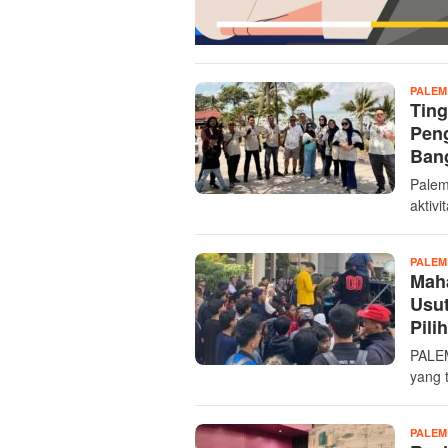
PALE
Ting
Peng
Ban
Palem
aktiv
PALE
Mah
Usut
Pilih
PALEM
yang 
PALE