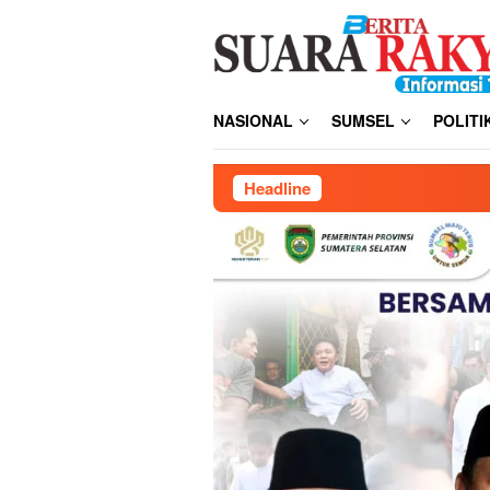
Loncat
ke
konten
NASIONAL
SUMSEL
POLITI
Headline
Yossi Hervandi Cetak Ac