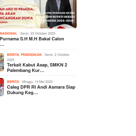
Senin, 23 Oktober 2023
NASIONAL
 Purnama S.H M.H Bakal Calon
i…
,
Senin, 2 Oktober
BERITA
PENDIDIKAN
2023
Terkait Kabut Asap, SMKN 2
Palembang Kur…
Minggu, 14 Mei 2023
BERITA
Caleg DPR RI Andi Asmara Siap
Dukung Keg…