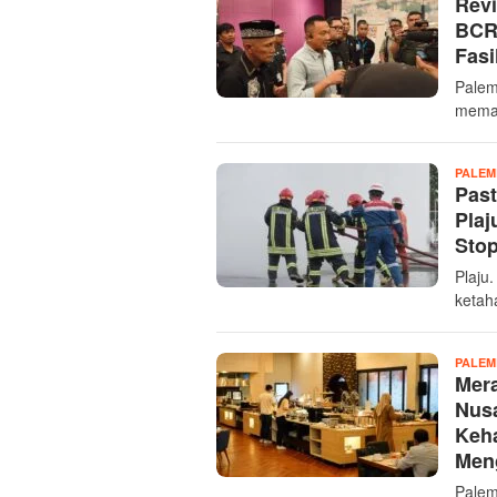
Revi
BCR 
Fasi
Palem
memas
PALE
Past
Plaj
Stop
Plaju
ketah
PALE
Mer
Nusa
Keh
Men
Palem