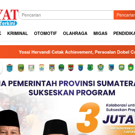
Pencaria
K
KRIMINAL
OTOMOTIF
OLAHRAGA
MIGAS
PENDIDIK
hievement, Persoalan Dobel Catat Aset Pemprov Sumsel dan Lan