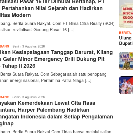
talisasi Pasar 16 Ilir Dimulai Bertahap, PT
suararakyat
Pertahankan Nilai Sejarah dan Hadirkan
litas Modern
bang. Berita Suara Rakyat. Com PT Bima Citra Realty (BCR)
tikan revitalisasi Gedung Pasar 16 […]
,
BERITA
Ulung
Bupat
berita-
Senin, 3 Agustus 2026
MBANG
ikan Kesiapsiagaan Tanggap Darurat, Kilang
suararakyat
u Gelar Minor Emergency Drill Dukung Pit
 Tahap II 2026
. Berita Suara Rakyat. Com Sebagai salah satu penopang
anan energi nasional, Pertamina Patra Niaga […]
berita-
Senin, 3 Agustus 2026
MBANG
ayakan Kemerdekaan Lewat Cita Rasa
suararakyat
ntara, Harper Palembang Hadirkan
angatan Indonesia dalam Setiap Pengalaman
ginap
bang. Berita Suara Rakyat.Com Tidak hanya melalui sajian