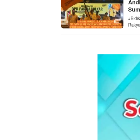
Andi
Sums
#Bidi
Rakya