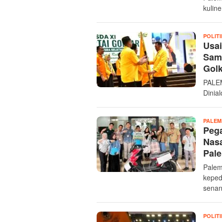
kulin
POLITI
Usai
Samp
Gol
PALEM
Dinia
PALE
Pega
Nas
Pal
Palem
keped
senan
POLITI