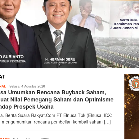
AT
berita-
Selasa, 4 Agustus 2026
NAL
usa Umumkan Rencana Buyback Saham,
suararakyat
kuat Nilai Pemegang Saham dan Optimisme
hadap Prospek Usaha
ta. Berita Suara Rakyat.Com PT Elnusa Tbk (Elnusa, IDX:
 mengumumkan rencana pembelian kembali saham […]