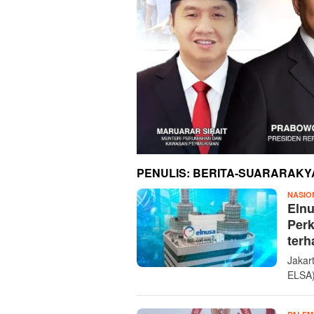
PENULIS:
BERITA-SUARARAKY
NASIO
Eln
Per
ter
Jakar
ELSA)