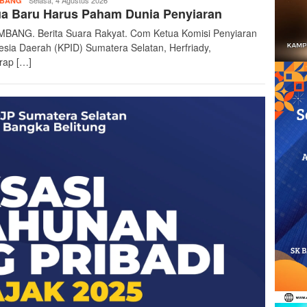
berita-
Selasa, 4 Agustus 2026
MBANG
ua Baru Harus Paham Dunia Penyiaran
suararakyat
BANG. Berita Suara Rakyat. Com Ketua Komisi Penyiaran
esia Daerah (KPID) Sumatera Selatan, Herfriady,
rap […]