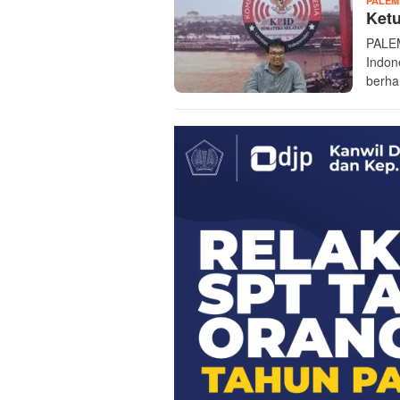
PALE
Ket
PALEM
Indon
berha