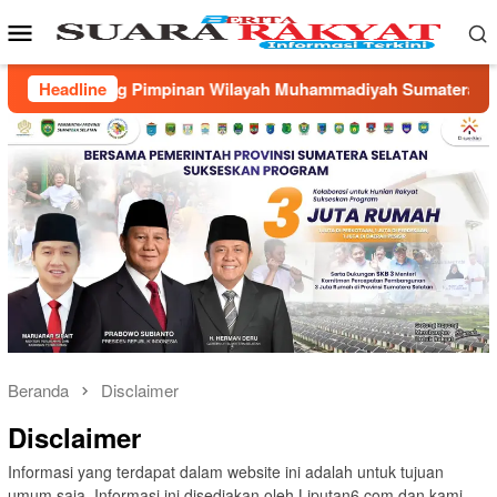
Loncat
Menu
ke
Mobile
konten
mpinan Wilayah Muhammadiyah Sumatera Selatan dan Universi
Headline
Beranda
Disclaimer
Disclaimer
Informasi yang terdapat dalam website ini adalah untuk tujuan
umum saja. Informasi ini disediakan oleh Liputan6.com dan kami