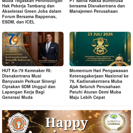
Muba Tegaskan Perlindungan
PT Satria Raksa Buminusa
Hak Pekerja Tambang dan
bersama Disnakertrans dan
Akselerasi Green Jobs dalam
Manajemen Perusahaan
Forum Bersama Bappenas,
ESDM, dan ICEL
HUT Ke-79 Kemnaker RI:
Momentum Hari Pengawasan
Disnakertrans Musi
Ketenagakerjaan Nasional ke
Banyuasin Perkuat Sinergi
78, Kadisnakertrans Muba
Ciptakan SDM Unggul dan
Ajak Seluruh Perusahaan
Lapangan Kerja Bagi
Patuhi Aturan Demi Muba
Generasi Muda
Maju Lebih Cepat