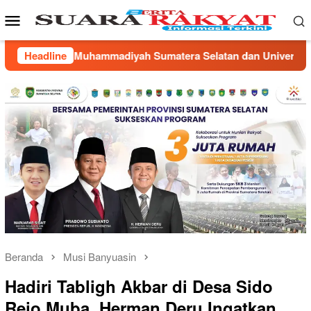
Loncat
Menu
ke
Mobile
konten
a Selatan dan Universitas Muhammadiyah Palembang Perkuat 
Headline
Beranda
Musi Banyuasin
Hadiri Tabligh Akbar di Desa Sido
Rejo Muba, Herman Deru Ingatkan