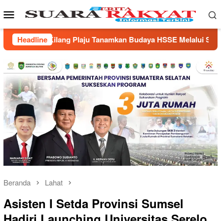
Loncat
Menu
ke
Mobile
konten
daya HSSE Melalui Safety Campaign
Headline
Forum Konsultasi Pub
Beranda
Lahat
Asisten I Setda Provinsi Sumsel
Hadiri Launching Universitas Serelo