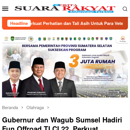
Loncat
Menu
ke
Mobile
konten
ih Untuk Para Veteran
Headline
Pemprov Sumsel Selektif Beri 
Beranda
Olahraga
Gubernur dan Wagub Sumsel Hadiri
Fun Offroad TLCI 22, Perkuat