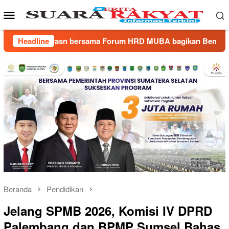
Loncat
Menu
ke
Mobile
konten
 MUBA bagikan Bendera Merah Putih Untuk Warga Muba
Headline
Beranda
Pendidikan
Jelang SPMB 2026, Komisi IV DPRD
Palembang dan BPMP Sumsel Bahas