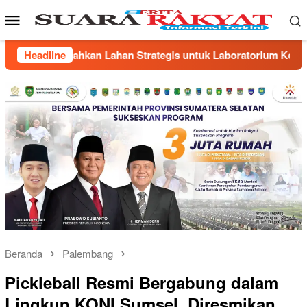
Loncat
Menu
ke
Mobile
konten
s untuk Laboratorium Kesehatan
Headline
KARHUTLA KEMBALI 
Beranda
Palembang
Pickleball Resmi Bergabung dalam
Lingkup KONI Sumsel, Diresmikan