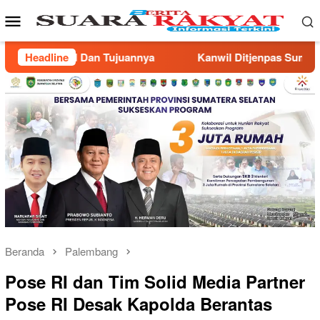
Loncat
Menu
ke
Mobile
konten
Kanwil Ditjenpas Sumsel Gandeng Pimpinan Wilayah Muhamm
Headline
Beranda
Palembang
Pose RI dan Tim Solid Media Partner
Pose RI Desak Kapolda Berantas