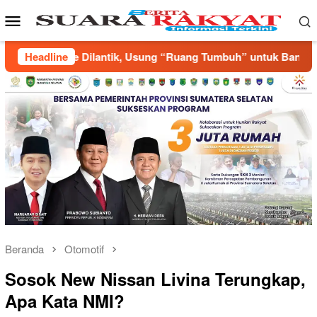
Loncat
Menu
ke
Mobile
konten
uang Tumbuh” untuk Bangun Pemuda yang Produktif
Headline
Anni
Beranda
Otomotif
Sosok New Nissan Livina Terungkap,
Apa Kata NMI?