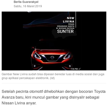
Berita-Suararakyat
Sabtu, 16 Maret 2019
Gambar New Livina sudah bisa dipesan beredar luas di media sosial dan juga
grup aplikasi percakapan elektronik. (ist)
Setelah pecinta otomotif dihebohkan dengan bocoran Toyota
Avanza baru, kini muncul gambar yang disinyalir sebagai
Nissan Livina anyar.