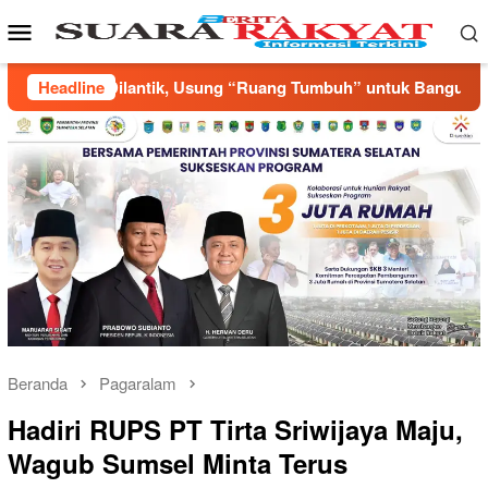
Loncat
Menu
ke
Mobile
konten
mbuh” untuk Bangun Pemuda yang Produktif
Headline
Annisa, Rif
Beranda
Pagaralam
Hadiri RUPS PT Tirta Sriwijaya Maju,
Wagub Sumsel Minta Terus