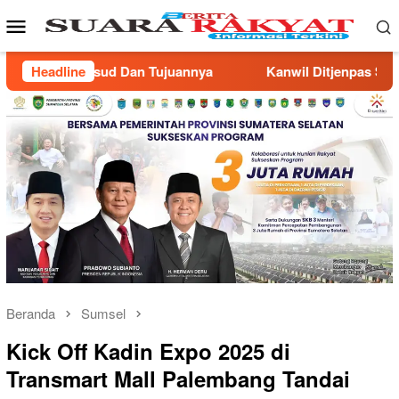
Loncat
Menu
ke
Mobile
konten
Headline
Kanwil Ditjenpas Sumsel Gandeng Pimpinan Wilayah Muh
Beranda
Sumsel
Kick Off Kadin Expo 2025 di
Transmart Mall Palembang Tandai