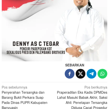
SEBARKAN
Navigasi
Pos sebelumnya
Pos berikutnya
Penyerahan Tersangka dan
Praperadilan Eks Kadis DPMDes
pos
Barang Bukti Perkara Suap
Lahat Masuki Babak Akhir, Saksi
Pada Dinas PUPR Kabupaten
Ahli: Penetapan Tersangka
Banyuasin
Diduga Cacat Prosedur