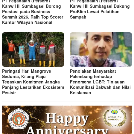
PT Pegadaian (Persero)
PT Pegadaian (Persero)
Kanwil III Sumbagsel Borong
Kanwil III Sumbagsel Dukung
Prestasi pada Business
ProKlim Lewat Pelatihan
Summit 2026, Raih Top Scorer
Sampah
Kantor Wilayah Nasional
Peringati Hari Mangrove
Penolakan Masyarakat
Sedunia, Kilang Plaju
Palembang terhadap
Tegaskan Komitmen Jangka
Fenomena LGBT: Tinjauan
Panjang Lestarikan Ekosistem
Komunikasi Dakwah dan Nilai
Pesisir
Keislaman