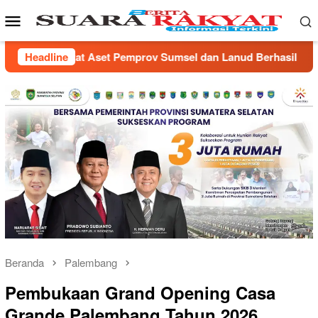
Loncat
Menu
ke
Mobile
konten
dan Lanud Berhasil Diselesaikan
Headline
Wujudkan Zero Acciden
Beranda
Palembang
Pembukaan Grand Opening Casa
Grande Palembang Tahun 2026