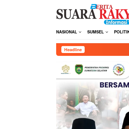
Loncat
ke
konten
NASIONAL
SUMSEL
POLITI
Headline
Wujudkan Zero Acci