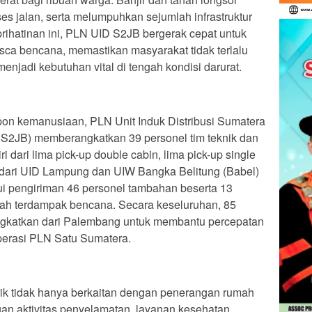
 jalan, serta melumpuhkan sejumlah infrastruktur
prihatinan ini, PLN UID S2JB bergerak cepat untuk
sca bencana, memastikan masyarakat tidak terlalu
menjadi kebutuhan vital di tengah kondisi darurat.
on kemanusiaan, PLN Unit Induk Distribusi Sumatera
 S2JB) memberangkatkan 39 personel tim teknik dan
ri dari lima pick-up double cabin, lima pick-up single
 dari UID Lampung dan UIW Bangka Belitung (Babel)
ui pengiriman 46 personel tambahan beserta 13
ah terdampak bencana. Secara keseluruhan, 85
ngkatkan dari Palembang untuk membantu percepatan
 operasi PLN Satu Sumatera.
trik tidak hanya berkaitan dengan penerangan rumah
ngan aktivitas penyelamatan, layanan kesehatan,