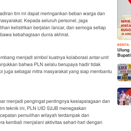
hadiran tim ini dapat meringankan beban warga dan
masyarakat. Kepada seluruh personel, jaga
an kelistrikan berjalan lancar, dan semoga setiap
bawa kebahagiaan dunia akhirat.
,
BERITA
Ulung
Bupat
mbang menjadi simbol kuatnya kolaborasi antar-unit
njukkan bahwa PLN selalu berupaya hadir tidak
tapi juga sebagai mitra masyarakat yang siap membantu
ar menjadi pengingat pentingnya kesiapsiagaan dan
 tim teknik ini, PLN UID S2JB menegaskan
cepatan pemulihan wilayah terdampak dan
a kembali menjalani aktivitas sehari-hari dengan