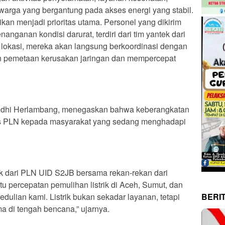
 warga yang bergantung pada akses energi yang stabil.
rikan menjadi prioritas utama. Personel yang dikirim
anganan kondisi darurat, terdiri dari tim yantek dari
i lokasi, mereka akan langsung berkoordinasi dengan
n pemetaan kerusakan jaringan dan mempercepat
Adhi Herlambang, menegaskan bahwa keberangkatan
itas PLN kepada masyarakat yang sedang menghadapi
k dari PLN UID S2JB bersama rekan-rekan dari
percepatan pemulihan listrik di Aceh, Sumut, dan
dulian kami. Listrik bukan sekadar layanan, tetapi
BERI
a di tengah bencana,” ujarnya.