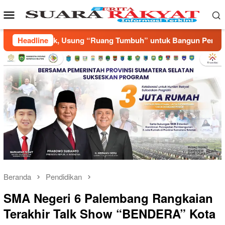
Loncat
Menu
ke
Mobile
konten
untuk Bangun Pemuda yang Produktif
Headline
Annisa, Rifky, dan
Beranda
Pendidikan
SMA Negeri 6 Palembang Rangkaian
Terakhir Talk Show “BENDERA” Kota