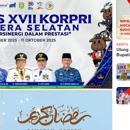
,
BERITA
Ulung
Bupat