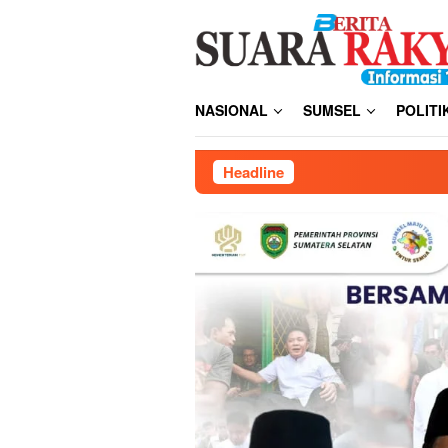
Loncat
ke
konten
NASIONAL
SUMSEL
POLITI
Headline
Annisa, Rifky, dan Difa W