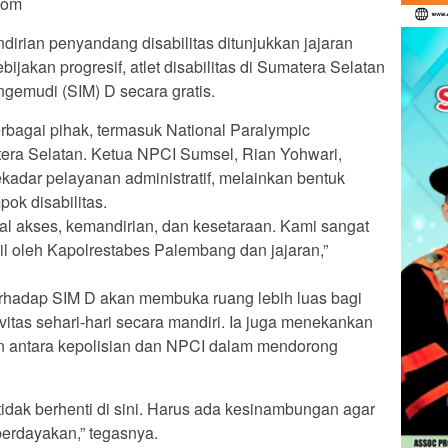
Com
rian penyandang disabilitas ditunjukkan jajaran
ijakan progresif, atlet disabilitas di Sumatera Selatan
ngemudi (SIM) D secara gratis.
erbagai pihak, termasuk National Paralympic
era Selatan. Ketua NPCI Sumsel, Rian Yohwari,
ekadar pelayanan administratif, melainkan bentuk
ok disabilitas.
soal akses, kemandirian, dan kesetaraan. Kami sangat
l oleh Kapolrestabes Palembang dan jajaran,”
rhadap SIM D akan membuka ruang lebih luas bagi
tivitas sehari-hari secara mandiri. Ia juga menekankan
an antara kepolisian dan NPCI dalam mendorong
tidak berhenti di sini. Harus ada kesinambungan agar
berdayakan,” tegasnya.