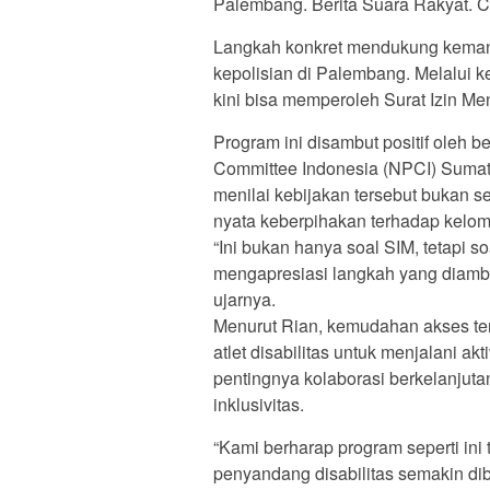
Palembang. Berita Suara Rakyat. 
Langkah konkret mendukung kemandi
kepolisian di Palembang. Melalui keb
kini bisa memperoleh Surat Izin Me
Program ini disambut positif oleh b
Committee Indonesia (NPCI) Sumat
menilai kebijakan tersebut bukan s
nyata keberpihakan terhadap kelomp
“Ini bukan hanya soal SIM, tetapi 
mengapresiasi langkah yang diambi
ujarnya.
Menurut Rian, kemudahan akses te
atlet disabilitas untuk menjalani ak
pentingnya kolaborasi berkelanjut
inklusivitas.
“Kami berharap program seperti ini 
penyandang disabilitas semakin di