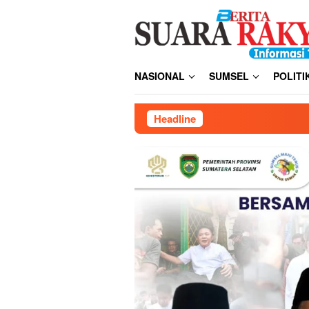
Loncat
ke
konten
NASIONAL
SUMSEL
POLITI
Headline
Wujudkan Zero Accident Se