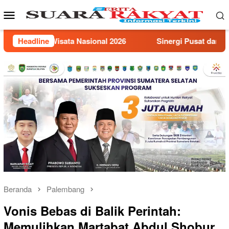
Loncat
Menu
ke
Mobile
konten
Sinergi Pusat dan Daerah, Pemprov Sumsel Hibahkan Lahan Str
Headline
Beranda
Palembang
Vonis Bebas di Balik Perintah:
Memulihkan Martabat Abdul Shobur