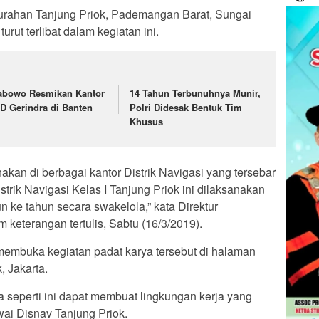
lurahan Tanjung Priok, Pademangan Barat, Sungai
rut terlibat dalam kegiatan ini.
abowo Resmikan Kantor
14 Tahun Terbunuhnya Munir,
D Gerindra di Banten
Polri Didesak Bentuk Tim
Khusus
akan di berbagai kantor Distrik Navigasi yang tersebar
strik Navigasi Kelas I Tanjung Priok ini dilaksanakan
 ke tahun secara swakelola,” kata Direktur
 keterangan tertulis, Sabtu (16/3/2019).
membuka kegiatan padat karya tersebut di halaman
, Jakarta.
a seperti ini dapat membuat lingkungan kerja yang
ai Disnav Tanjung Priok.