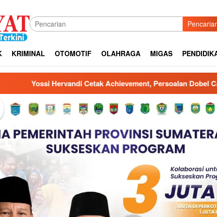
Pencaria
K
KRIMINAL
OTOMOTIF
OLAHRAGA
MIGAS
PENDIDIK
ent, Persoalan Dobel Catat Aset Pemprov Sumsel dan Lanud Ber