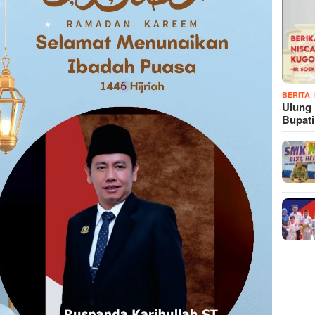
,
BERITA
Ulung
Bupat