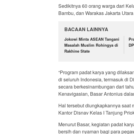
Sedikitnya 60 orang warga dari Ke
Bambu, dan Warakas Jakarta Utara tu
BACAAN LAINNYA
Jokowi Minta ASEAN Tangani
Pr
Masalah Muslim Rohingya di
DP
Rakhine State
“Program padat karya yang dilaksan
di seluruh Indonesia, termasuk di Di
secara berkesinambungan dari tahun
Kenavigasian, Basar Antonius dalam
Hal tersebut diungkapkannya saat 
Kantor Disnav Kelas I Tanjung Priok
Menurut Basar, kegiatan padat kary
bersih dan nyaman bagi para pegaw