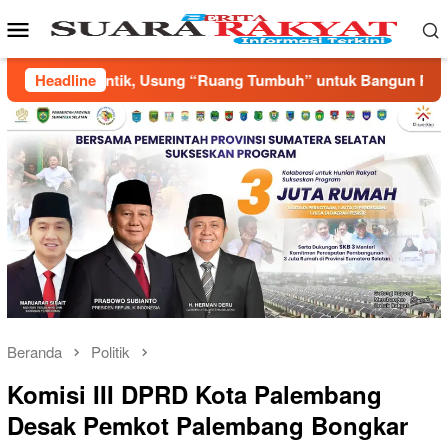
Loncat
Menu
ke
Mobile
konten
mbuh” untuk Bangun Pemuda yang Produktif
Headline
Annisa, Rif
Beranda
Politik
Komisi III DPRD Kota Palembang
Desak Pemkot Palembang Bongkar