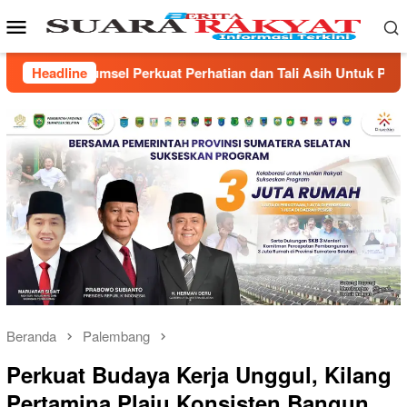
Loncat
Menu
ke
Mobile
konten
ian dan Tali Asih Untuk Para Veteran
Headline
Pemprov Sumsel 
Beranda
Palembang
Perkuat Budaya Kerja Unggul, Kilang
Pertamina Plaju Konsisten Bangun