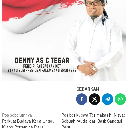
SEBARKAN
Navigasi
Pos sebelumnya
Pos berikutnya
Terimakasih, Nisya:
Perkuat Budaya Kerja Unggul,
Sebuah “Audit” dari Balik Sanggul
pos
Kilang Pertamina Plaju
Palsu