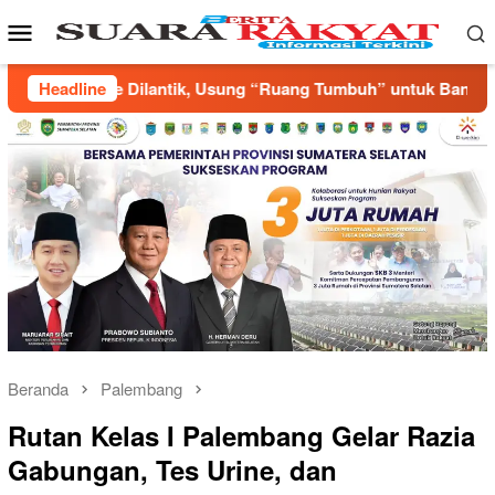
Loncat
Menu
ke
Mobile
konten
ng Tumbuh” untuk Bangun Pemuda yang Produktif
Headline
Annis
Beranda
Palembang
Rutan Kelas I Palembang Gelar Razia
Gabungan, Tes Urine, dan