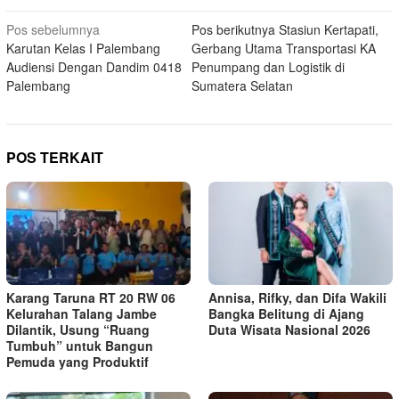
Navigasi
Pos sebelumnya
Pos berikutnya
Stasiun Kertapati,
Karutan Kelas I Palembang
Gerbang Utama Transportasi KA
pos
Audiensi Dengan Dandim 0418
Penumpang dan Logistik di
Palembang
Sumatera Selatan
POS TERKAIT
Karang Taruna RT 20 RW 06
Annisa, Rifky, dan Difa Wakili
Kelurahan Talang Jambe
Bangka Belitung di Ajang
Dilantik, Usung “Ruang
Duta Wisata Nasional 2026
Tumbuh” untuk Bangun
Pemuda yang Produktif