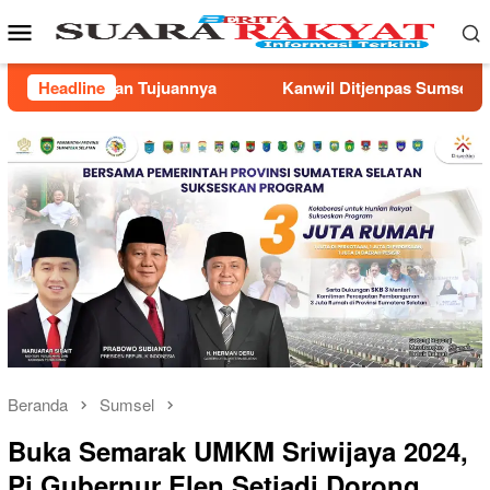
Loncat
Menu
ke
Mobile
konten
nwil Ditjenpas Sumsel Gandeng Pimpinan Wilayah Muhammadi
Headline
Beranda
Sumsel
Buka Semarak UMKM Sriwijaya 2024,
Pj Gubernur Elen Setiadi Dorong