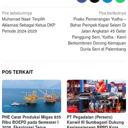
Navigasi
Pos sebelumnya
Pos berikutnya
Muhamad Nasir Terpilih
Posko Pemenangan Yudha –
pos
Aklamasi Sebagai Ketua DKP
Bahar Pempek Kapal Selam Di
Periode 2024-2029
Jalan Angkatan 45 Gelar
Panggung Seni, Yudha : Kami
Berkomitmen Dorong Kemajuan
Dunia Seni di Palembang
POS TERKAIT
PHE Catat Produksi Migas 935
PT Pegadaian (Persero)
Ribu BOEPD pada Semester I
Kanwil III Sumbagsel Dukung
2026, Eksplorasi Terus
Kesiapsiagaan BPBD Kota