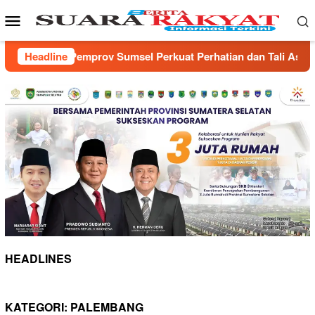
Loncat
Menu
ke
Mobile
konten
v Sumsel Perkuat Perhatian dan Tali Asih Untuk Para Veteran
Headline
HEADLINES
KATEGORI:
PALEMBANG